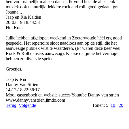
ben voor namelijk n alleen danser. Ik vond heel de alles leuk
muziek ook natuurlijk .lekkere rock and roll .goed gedaan .grt
Joanna ,,
Jaap en Ria Kalden
20-03-19
18:44:58
Hoi Ron,
Jullie hebben afgelopen weekend in Zoeterwoude héél erg goed
gespeeld. Het repertoire sloot naadloos aan op de stijl, die het
aanwezige publiek wist te waarderen. (Er waren deze keer veel
Rock & Roll dansers aanwezig). Klasse dat jullie het vermogen
hebben zo divers te spelen.
Groetjes,
Jaap & Ria
Danny Van Strien
14-12-18
22:56:17
Mooi gastenboek en website succes Youtube Danny van strien
www.­dannyvanstrien.­jimdo.­com
Terug
Volgende
Tonen: 5
10
20