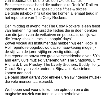
van Nederlands' betere 'Golden Oldies' bands.
Een echte classic band die authentieke Rock ‘n’ Roll en
instrumentale muziek speelt uit de fifties & sixties.
De grote jukebox hits uit die tijd komen allemaal terug in
het repertoire van The Cosy Rockers.
Een middag of avond met The Cosy Rockers is een feest
van herkenning met juist die liedjes die je doen denken
aan die jaren van de vetkuiven en petticoats, de tijd van
die ‘crazy, shakin’, rockin’, boppin’ days’.
Zowel vocaal als instrumentaal hebben wij een Rock 'n'
Roll repertoire opgebouwd dat zo nauwkeurig mogelijk
de stijl van de jaren vijftig en zestig uitdraagt.
Het repertoire omvat een grote verscheidenheid van 50’s
and early 60”s muziek, variërend van The Shadows, Cliff
Richard, Elvis Presley, The Everly Brothers, Buddy Holly,
Chuck Berry en vele anderen. Bijna alle klassiekers
komen aan bod.
De band staat garant voor enkele uren swingende muziek
die vele mensen aanspreekt.
We hopen snel voor u te kunnen optreden en u die
magische muziek van toen te laten herbeleven.